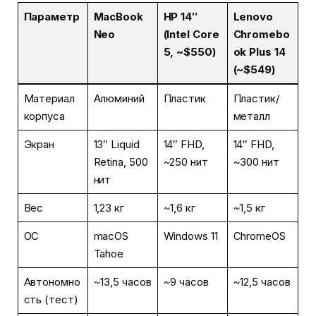
Параметр
MacBook
HP 14″
Lenovo
Neo
(Intel Core
Chromebo
5, ~$550)
ok Plus 14
(~$549)
Материал
Алюминий
Пластик
Пластик/
корпуса
металл
Экран
13″ Liquid
14″ FHD,
14″ FHD,
Retina, 500
~250 нит
~300 нит
нит
Вес
1,23 кг
~1,6 кг
~1,5 кг
ОС
macOS
Windows 11
ChromeOS
Tahoe
Автономно
~13,5 часов
~9 часов
~12,5 часов
сть (тест)