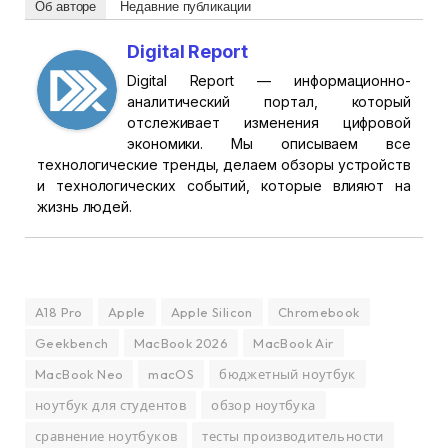
Об авторе
Недавние публикации
Digital Report
Digital Report — информационно-
аналитический портал, который
отслеживает изменения цифровой
экономики. Мы описываем все
технологические тренды, делаем обзоры устройств
и технологических событий, которые влияют на
жизнь людей.
A18 Pro
Apple
Apple Silicon
Chromebook
Geekbench
MacBook 2026
MacBook Air
MacBook Neo
macOS
бюджетный ноутбук
ноутбук для студентов
обзор ноутбука
сравнение ноутбуков
тесты производительности