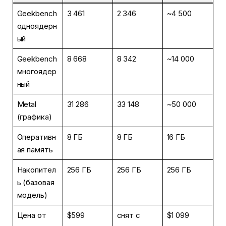
Geekbench
3 461
2 346
~4 500
одноядерн
ый
Geekbench
8 668
8 342
~14 000
многоядер
ный
Metal
31 286
33 148
~50 000
(графика)
Оперативн
8 ГБ
8 ГБ
16 ГБ
ая память
Накопител
256 ГБ
256 ГБ
256 ГБ
ь (базовая
модель)
Цена от
$599
снят с
$1 099