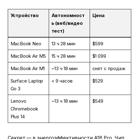
Устройство
Автономност
Цена
ь (веб/видео
тест)
MacBook Neo
13 ч 28 мин
$599
MacBook Air M5
15 ч 28 мин
$1 099
MacBook Air M1
~13 ч 18 мин
снят с продаж
Surface Laptop
< 9 часов
$529
Go 3
Lenovo
~13 ч 18 мин
$549
Chromebook
Plus 14
Секрет — в энергоэффективности A18 Pro. Чип