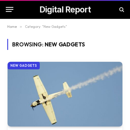
Digital Report
Home
»
Category: "New Gadgets"
BROWSING:
NEW GADGETS
NEW GADGETS