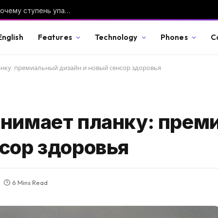
Falcon 9: как устроена ракета SpaceX и почему ступень упала на Луну
English
Features
Technology
Phones
C
анку: премиальный дизайн и новый сенсор здоровья
днимает планку: прем
нсор здоровья
6 Mins Read