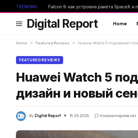
TRENDING
Digital Report
Home
Home
»
Featured Reviews
»
Huawei Watch 5 поднимает пл
FEATURED REVIEWS
Huawei Watch 5 по
дизайн и новый се
By
Digital Report
15.05.2025
Комментариев нет