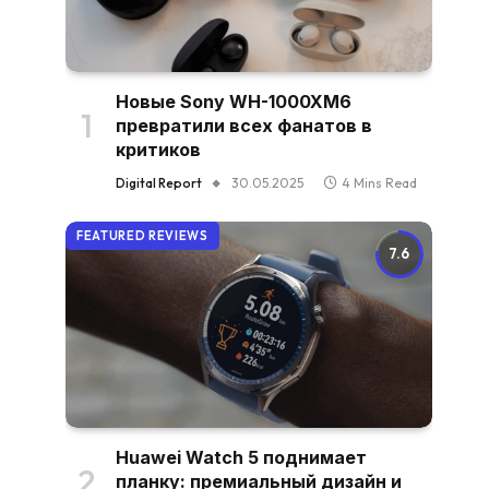
Новые Sony WH-1000XM6
превратили всех фанатов в
критиков
Digital Report
30.05.2025
4 Mins Read
FEATURED REVIEWS
7.6
Huawei Watch 5 поднимает
планку: премиальный дизайн и