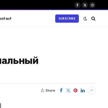
Facebook
X
Instagram
(Twitter)
ontact
SUBSCRIBE
иальный
Share