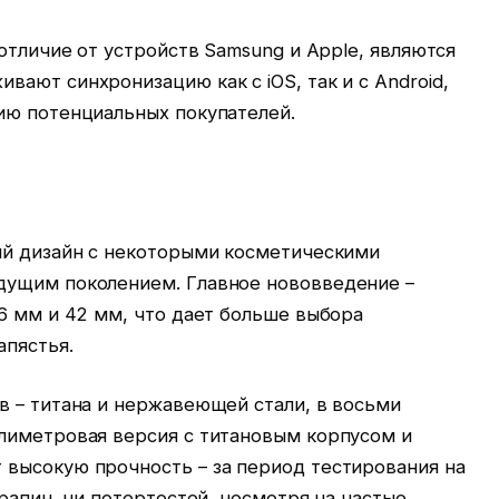
 отличие от устройств Samsung и Apple, являются
ают синхронизацию как с iOS, так и с Android,
ию потенциальных покупателей.
ый дизайн с некоторыми косметическими
дущим поколением. Главное нововведение –
6 мм и 42 мм, что дает больше выбора
апястья.
в – титана и нержавеющей стали, в восьми
лиметровая версия с титановым корпусом и
высокую прочность – за период тестирования на
арапин, ни потертостей, несмотря на частые