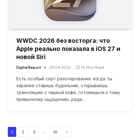
WWDC 2026 без восторга: что
Apple реально показала в iOS 27 и
новой Siri
Digital Report
09.06.2026
14 Mins Read
Есть особый сорт разочарования: когда ты
заранее ставишь будильник, открываешь
трансляцию с чашкой кофе, готовишься к тому
привычному ощущению, ради…
Next
…
1
2
3
10