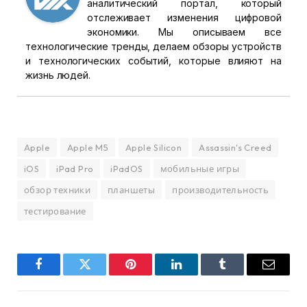
аналитический портал, который
отслеживает изменения цифровой
экономики. Мы описываем все
технологические тренды, делаем обзоры устройств
и технологических событий, которые влияют на
жизнь людей.
Apple
Apple M5
Apple Silicon
Assassin's Creed
iOS
iPad Pro
iPadOS
мобильные игры
обзор техники
планшеты
производительность
тестирование
Facebook
Twitter
Pinterest
LinkedIn
Tumblr
Email