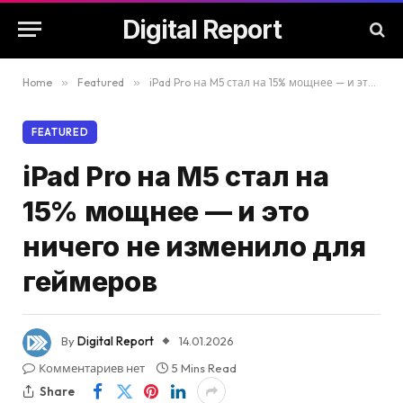
Digital Report
Home
»
Featured
»
iPad Pro на M5 стал на 15% мощнее — и это ничего не изменило для геймеров
FEATURED
iPad Pro на M5 стал на
15% мощнее — и это
ничего не изменило для
геймеров
By
Digital Report
14.01.2026
Комментариев нет
5 Mins Read
Share