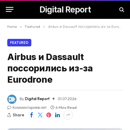
Digital Report
Home
»
Featured
»
Airbus и Dassault поссорились из-за Eurodrone
FEATURED
Airbus и Dassault
поссорились из-за
Eurodrone
By
Digital Report
01.07.2026
Комментариев нет
4 Mins Read
Share