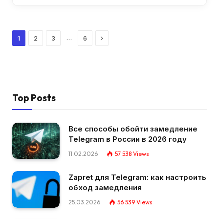
Next
…
1
2
3
6
Top Posts
Все способы обойти замедление
Telegram в России в 2026 году
11.02.2026
57 538
Views
Zapret для Telegram: как настроить
обход замедления
25.03.2026
56 539
Views