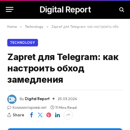
Digital Report
Home
»
Technology
»
Zapret для Telegram: как настроить обход замедления
TECHNOLOGY
Zapret для Telegram: как
настроить обход
замедления
By
Digital Report
25.03.2026
Комментариев нет
11 Mins Read
Share