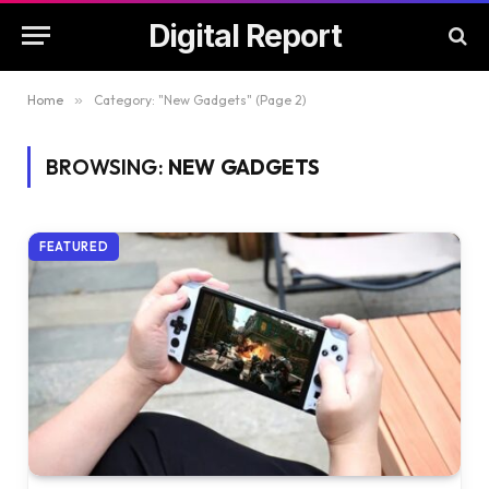
Digital Report
Home
»
Category: "New Gadgets" (Page 2)
BROWSING:
NEW GADGETS
FEATURED