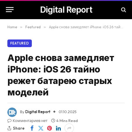
Digital Report
Home
»
Featured
»
Apple снова замедляет iPhone: iOS 26 тайно режет батарею старых моделей
FEATURED
Apple снова замедляет
iPhone: iOS 26 тайно
режет батарею старых
моделей
By
Digital Report
01.10.2025
Комментариев нет
4 Mins Read
Share