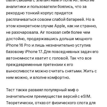
были связаны с элегантным iPhone Air. Многие
аналитики и пользователи боялись, что за
рекордно тонкий корпус придется
расплачиваться совсем слабой батареей. Но в
этом конкретном случае Apple, как ни странно,
не разочаровала. Air показал себя более чем
достойно, продержавшись дольше мощного
iPhone 16 Pro и лишь незначительно уступив
базовому iPhone 17. Для повседневных задач его
автономности хватит с головой. Так что все
преждевременные претензии к его
выносливости можно считать снятыми. Жить с
ним можно, и вполне комфортно.
Тест также развеял популярный миф о
значительном преимуществе версий с eSIM.
Теоретически, отказ от физического слота для