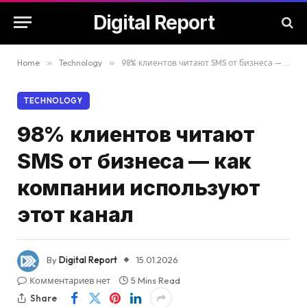
Digital Report
Home
»
Technology
»
98% клиентов читают SMS от бизнеса — как компании используют этот канал
TECHNOLOGY
98% клиентов читают
SMS от бизнеса — как
компании используют
этот канал
By
Digital Report
15.01.2026
Комментариев нет
5 Mins Read
Share