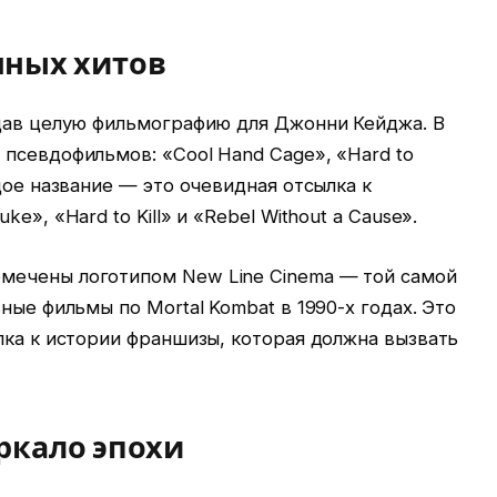
ных хитов
здав целую фильмографию для Джонни Кейджа. В
псевдофильмов: «Cool Hand Cage», «Hard to
дое название — это очевидная отсылка к
e», «Hard to Kill» и «Rebel Without a Cause».
мечены логотипом New Line Cinema — той самой
ные фильмы по Mortal Kombat в 1990-х годах. Это
лка к истории франшизы, которая должна вызвать
ркало эпохи