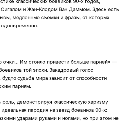
стике классических боевиков 90-х годов,
Сигалом и Жан-Клодом Ван Даммом. Здесь есть
рывы, медленные съемки и фразы, от которых
ь одновременно.
го очки… Им стоило привести больше парней» —
 боевиков той эпохи. Закадровый голос
, будто судьба мира зависит от способности
охим парням.
в роль, демонстрируя классическую харизму
идеальная пародия на звезд боевиков 90-х:
езкими ударами руками и ногами, но при этом не