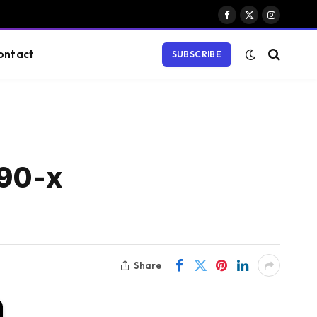
Facebook
X
Instagram
(Twitter)
ontact
SUBSCRIBE
90-х
Share