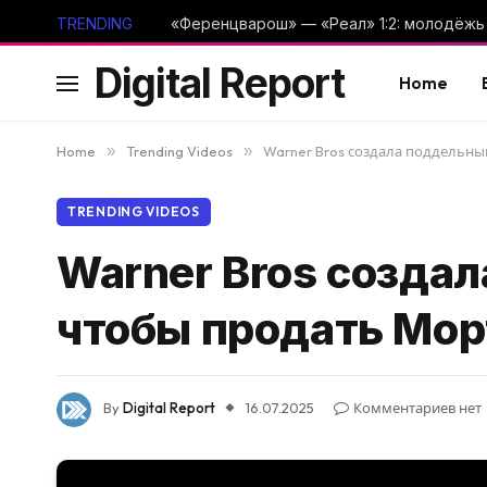
TRENDING
Digital Report
Home
Home
»
Trending Videos
»
Warner Bros создала поддельны
TRENDING VIDEOS
Warner Bros созда
чтобы продать Мор
By
Digital Report
16.07.2025
Комментариев нет