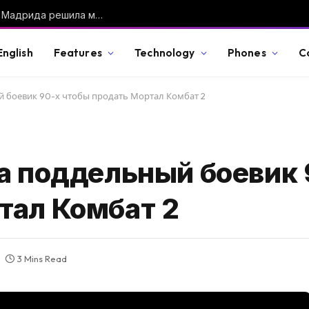
«Ференцварош» — «Реал» 1:2: молодёжь Мадрида решила матч в Будапеште
English
Features
Technology
Phones
C
й боевик 90-х чтобы продать Мортал Комбат 2
ла поддельный боевик 
тал Комбат 2
3 Mins Read