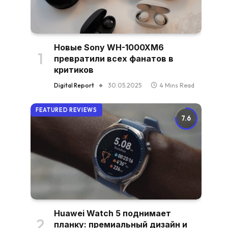
Новые Sony WH-1000XM6
превратили всех фанатов в
критиков
Digital Report
30.05.2025
4 Mins Read
FEATURED REVIEWS
7.6
Huawei Watch 5 поднимает
планку: премиальный дизайн и