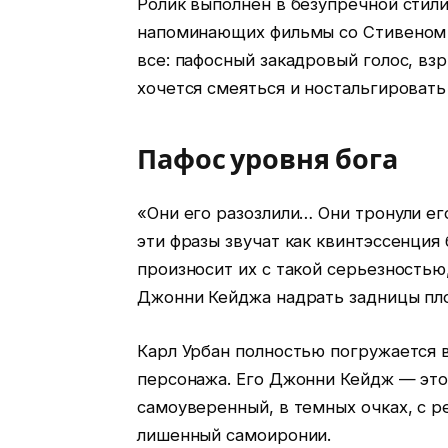
Ролик выполнен в безупречной стили
напоминающих фильмы со Стивеном 
все: пафосный закадровый голос, вз
хочется смеяться и ностальгироват
Пафос уровня бога
«Они его разозлили… Они тронули е
эти фразы звучат как квинтэссенция
произносит их с такой серьезностью
Джонни Кейджа надрать задницы пл
Карл Урбан полностью погружается 
персонажа. Его Джонни Кейдж — это 
самоуверенный, в темных очках, с р
лишенный самоиронии.