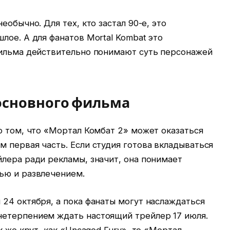
еобычно. Для тех, кто застал 90-е, это
лое. А для фанатов Mortal Kombat это
фильма действительно понимают суть персонажей
 основного фильма
о том, что «Мортал Комбат 2» может оказаться
 первая часть. Если студия готова вкладываться
лера ради рекламы, значит, она понимает
ью и развлечением.
24 октября, а пока фанаты могут наслаждаться
етерпением ждать настоящий трейлер 17 июля.
к же крут, как «Uncaged Fury», то «Мортал