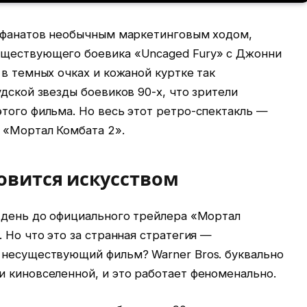
ь фанатов необычным маркетинговым ходом,
уществующего боевика «Uncaged Fury» с Джонни
 в темных очках и кожаной куртке так
удской звезды боевиков 90-х, что зрители
того фильма. Но весь этот ретро-спектакль —
 «Мортал Комбата 2».
овится искусством
а день до официального трейлера «Мортал
 Но что это за странная стратегия —
 несуществующий фильм? Warner Bros. буквально
и киновселенной, и это работает феноменально.