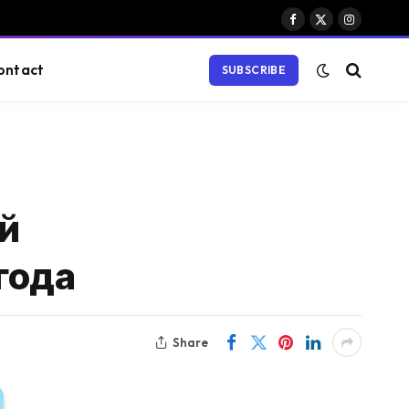
Facebook
X
Instagram
(Twitter)
ontact
SUBSCRIBE
ой
года
Share