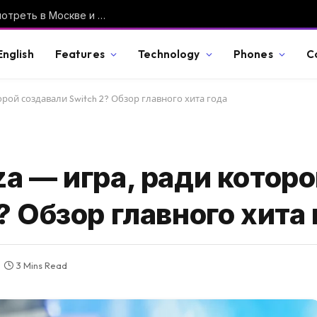
GTA VI покажут 27 августа: во сколько смотреть в Москве и что именно обещает Rockstar
English
Features
Technology
Phones
C
рой создавали Switch 2? Обзор главного хита года
a — игра, ради котор
? Обзор главного хита 
3 Mins Read