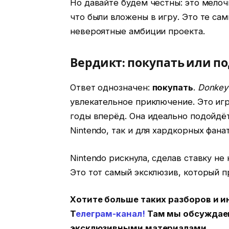
Но давайте будем честны: это мелоч
что были вложены в игру. Это те са
невероятные амбиции проекта.
Вердикт: покупать или п
Ответ однозначен:
покупать
.
Donkey
увлекательное приключение. Это игр
годы вперёд. Она идеально подойдёт
Nintendo, так и для хардкорных фан
Nintendo рискнула, сделав ставку не
Это тот самый эксклюзив, который п
Хотите больше таких разборов и и
Т
елеграм-канал!
Там мы обсуждаем
эксклюзивными материалами.