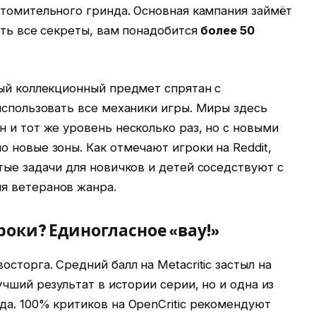
 утомительного гринда. Основная кампания займёт
ать все секреты, вам понадобится
более 50
дый коллекционный предмет спрятан с
использовать все механики игры. Миры здесь
 и тот же уровень несколько раз, но с новыми
 новые зоны. Как отмечают игроки на Reddit,
тые задачи для новичков и детей соседствуют с
я ветеранов жанра.
роки? Единогласное «вау!»
сторга. Средний балл на Metacritic застыл на
чший результат в истории серии, но и одна из
а. 100% критиков на OpenCritic рекомендуют