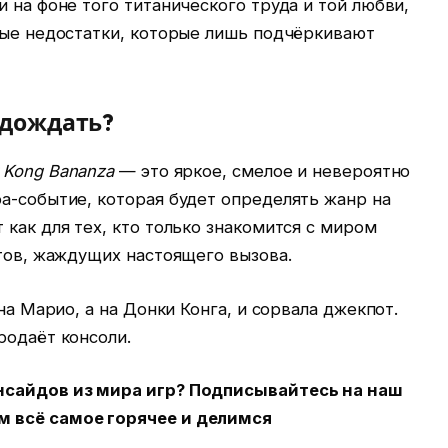
и на фоне того титанического труда и той любви,
мые недостатки, которые лишь подчёркивают
одождать?
 Kong Bananza
— это яркое, смелое и невероятно
а-событие, которая будет определять жанр на
 как для тех, кто только знакомится с миром
атов, жаждущих настоящего вызова.
 на Марио, а на Донки Конга, и сорвала джекпот.
родаёт консоли.
нсайдов из мира игр? Подписывайтесь на наш
 всё самое горячее и делимся