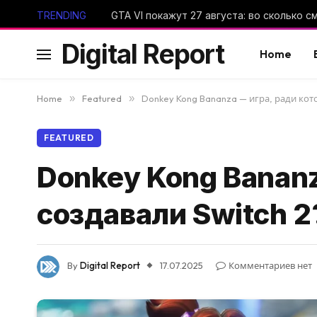
TRENDING
Digital Report
Home
Home
»
Featured
»
Donkey Kong Bananza — игра, ради кото
FEATURED
Donkey Kong Bananz
создавали Switch 2
By
Digital Report
17.07.2025
Комментариев нет