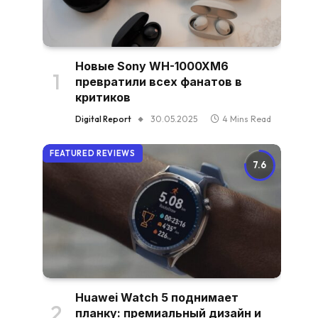
Новые Sony WH-1000XM6
превратили всех фанатов в
критиков
Digital Report
30.05.2025
4 Mins Read
FEATURED REVIEWS
7.6
Huawei Watch 5 поднимает
планку: премиальный дизайн и