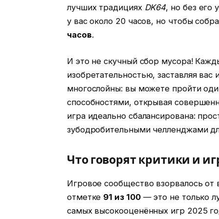
лучших традициях
DK64
, но без его
у вас около 20 часов, но чтобы собр
часов
.
И это не скучный сбор мусора! Каж
изобретательностью, заставляя вас 
многослойны: вы можете пройти один
способностями, открывая совершенно
игра идеально сбалансирована: прос
зубодробительными челленджами дл
Что говорят критики и иг
Игровое сообщество взорвалось от во
отметке
91 из 100
— это не только лу
самых высокооценённых игр 2025 год