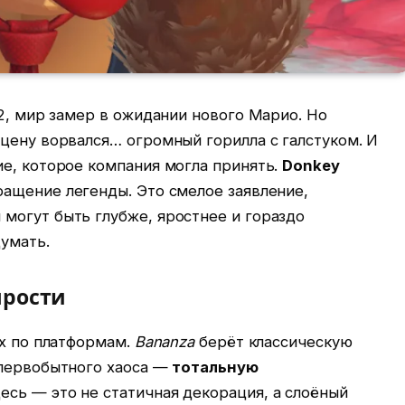
 2, мир замер в ожидании нового Марио. Но
цену ворвался… огромный горилла с галстуком. И
ие, которое компания могла принять.
Donkey
ращение легенды. Это смелое заявление,
могут быть глубже, яростнее и гораздо
умать.
ярости
ах по платформам.
Bananza
берёт классическую
 первобытного хаоса —
тотальную
есь — это не статичная декорация, а слоёный