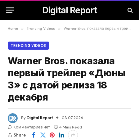
Digital Report
Home
»
Trending Videos
»
Warner Bros. показала первый трейлер «Дюны 3» с датой релиза 18 декабря
TRENDING VIDEOS
Warner Bros. показала
первый трейлер «Дюны
3» с датой релиза 18
декабря
By
Digital Report
08.07.2026
Комментариев нет
4 Mins Read
Share