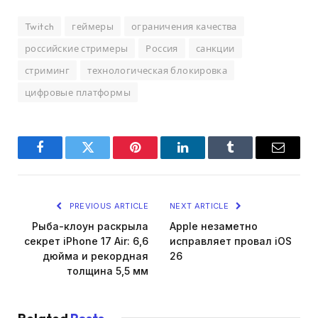
Twitch
геймеры
ограничения качества
российские стримеры
Россия
санкции
стриминг
технологическая блокировка
цифровые платформы
Facebook
Twitter
Pinterest
LinkedIn
Tumblr
Email
PREVIOUS ARTICLE
NEXT ARTICLE
Рыба-клоун раскрыла
Apple незаметно
секрет iPhone 17 Air: 6,6
исправляет провал iOS
дюйма и рекордная
26
толщина 5,5 мм