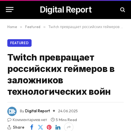
Digital Report
Home
»
Featured
»
Twitch превращает российских геймеров в заложников технологических войн
FEATURED
Twitch превращает
российских геймеров в
заложников
технологических войн
By
Digital Report
24.06.2025
Комментариев нет
5 Mins Read
Share