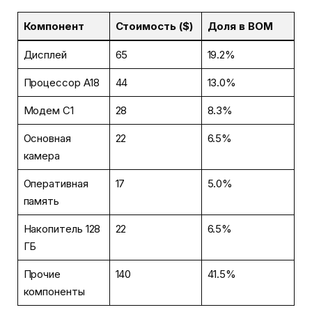
Компонент
Стоимость ($)
Доля в BOM
Дисплей
65
19.2%
Процессор A18
44
13.0%
Модем C1
28
8.3%
Основная
22
6.5%
камера
Оперативная
17
5.0%
память
Накопитель 128
22
6.5%
ГБ
Прочие
140
41.5%
компоненты