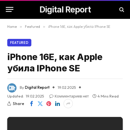
Digital Report
Home
»
Featured
»
iPhone 16E, как Apple убила IPhone SE
FEATURED
iPhone 16E, как Apple
убила IPhone SE
By
Digital Report
19.02.2025
Updated:
19.02.2025
Комментариев нет
4 Mins Read
Share