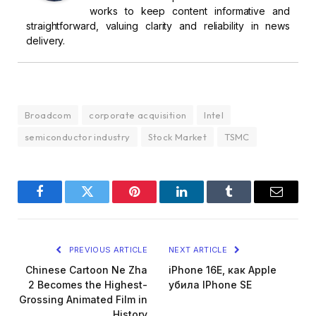
works to keep content informative and
straightforward, valuing clarity and reliability in news
delivery.
Broadcom
corporate acquisition
Intel
semiconductor industry
Stock Market
TSMC
Facebook
Twitter
Pinterest
LinkedIn
Tumblr
Email
PREVIOUS ARTICLE
NEXT ARTICLE
Chinese Cartoon Ne Zha
iPhone 16E, как Apple
2 Becomes the Highest-
убила IPhone SE
Grossing Animated Film in
History