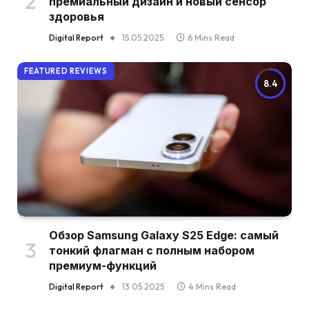
премиальный дизайн и новый сенсор
здоровья
Digital Report
15.05.2025
6 Mins Read
FEATURED REVIEWS
8.4
Обзор Samsung Galaxy S25 Edge: самый
тонкий флагман с полным набором
премиум-функций
Digital Report
13.05.2025
4 Mins Read