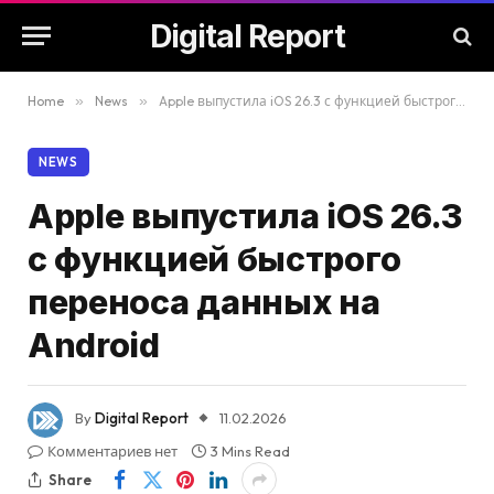
Digital Report
Home
»
News
»
Apple выпустила iOS 26.3 с функцией быстрого переноса данных на Android
NEWS
Apple выпустила iOS 26.3
с функцией быстрого
переноса данных на
Android
By
Digital Report
11.02.2026
Комментариев нет
3 Mins Read
Share