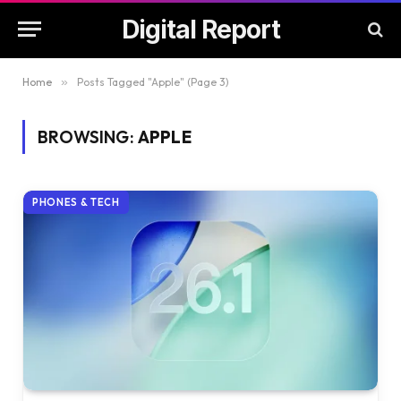
Digital Report
Home
»
Posts Tagged "Apple" (Page 3)
BROWSING:
APPLE
PHONES & TECH