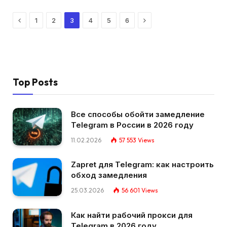
Previous
Next
1
2
3
4
5
6
Top Posts
Все способы обойти замедление
Telegram в России в 2026 году
11.02.2026
57 553
Views
Zapret для Telegram: как настроить
обход замедления
25.03.2026
56 601
Views
Как найти рабочий прокси для
Telegram в 2026 году