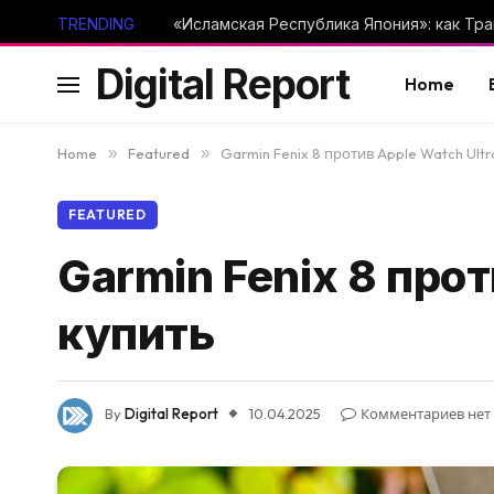
TRENDING
Digital Report
Home
Home
»
Featured
»
Garmin Fenix 8 против Apple Watch Ultr
FEATURED
Garmin Fenix 8 прот
купить
By
Digital Report
10.04.2025
Комментариев нет