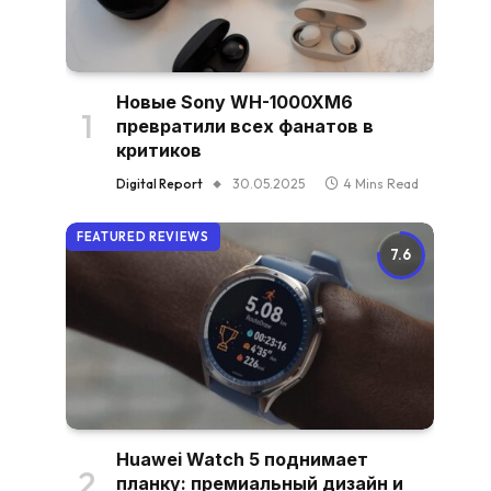
Новые Sony WH-1000XM6
превратили всех фанатов в
критиков
Digital Report
30.05.2025
4 Mins Read
FEATURED REVIEWS
7.6
Huawei Watch 5 поднимает
планку: премиальный дизайн и