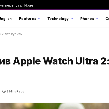
«Исламская Республика Япония»: как Трамп перепутал Иран с Японией и почему президенты постоянно оговариваются
English
Features
Technology
Phones
C
a 2: что купить
ив Apple Watch Ultra 2:
8 Mins Read