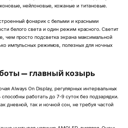
коновые, нейлоновые, кожаные и титановые.
встроенный фонарик с белыми и красными
сти белого света и один режим красного. Светит
е, чем просто подсветка экрана максимальной
лько импульсных режимов, полезных для ночных
боты — главный козырь
чая Always On Display, регулярных интервальных
8 способны работать до 7-9 суток без подзарядки.
к дневной, так и ночной сон, не требуя частой
обенно учитывая наличие AMOLED-дисплея. Очень