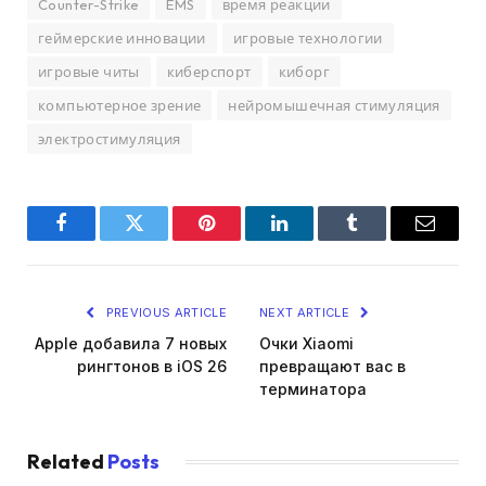
Counter-Strike
EMS
время реакции
геймерские инновации
игровые технологии
игровые читы
киберспорт
киборг
компьютерное зрение
нейромышечная стимуляция
электростимуляция
Facebook
Twitter
Pinterest
LinkedIn
Tumblr
Email
PREVIOUS ARTICLE
NEXT ARTICLE
Apple добавила 7 новых
Очки Xiaomi
рингтонов в iOS 26
превращают вас в
терминатора
Related
Posts