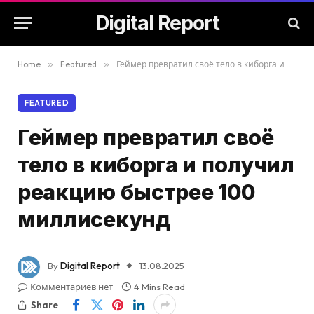
Digital Report
Home
»
Featured
»
Геймер превратил своё тело в киборга и получил реакцию быстрее 100 миллисекунд
FEATURED
Геймер превратил своё
тело в киборга и получил
реакцию быстрее 100
миллисекунд
By
Digital Report
13.08.2025
Комментариев нет
4 Mins Read
Share