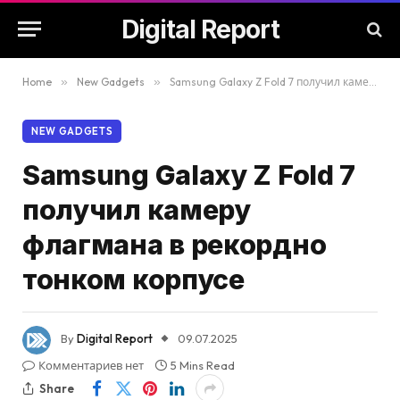
Digital Report
Home
»
New Gadgets
»
Samsung Galaxy Z Fold 7 получил камеру флагмана в рекордно тонком корпусе
NEW GADGETS
Samsung Galaxy Z Fold 7
получил камеру
флагмана в рекордно
тонком корпусе
By
Digital Report
09.07.2025
Комментариев нет
5 Mins Read
Share