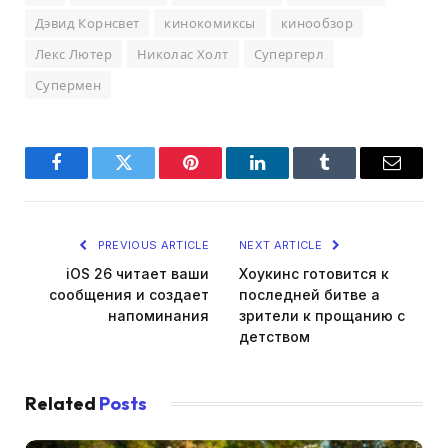
Дэвид Корнсвет
кинокомиксы
кинообзор
Лекс Лютер
Николас Холт
Супергерл
Супермен
Facebook
Twitter
Pinterest
LinkedIn
Tumblr
Email
PREVIOUS ARTICLE
NEXT ARTICLE
iOS 26 читает ваши
Хоукинс готовится к
сообщения и создает
последней битве а
напоминания
зрители к прощанию с
детством
Related
Posts