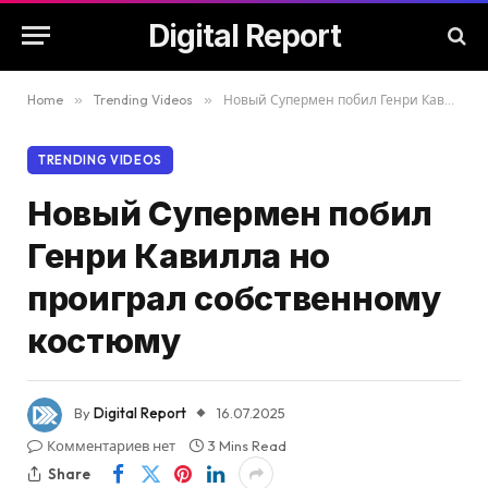
Digital Report
Home
»
Trending Videos
»
Новый Супермен побил Генри Кавилла но проиграл собственному костюму
TRENDING VIDEOS
Новый Супермен побил
Генри Кавилла но
проиграл собственному
костюму
By
Digital Report
16.07.2025
Комментариев нет
3 Mins Read
Share