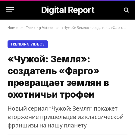
Digital Report
Home
»
Trending Videos
»
«Чужой: Земля»: создатель «Фарго» превращает землян в охотничьи трофеи
TRENDING VIDEOS
«Чужой: Земля»:
создатель «Фарго»
превращает землян в
охотничьи трофеи
Новый сериал "Чужой: Земля" покажет
вторжение пришельцев из классической
франшизы на нашу планету