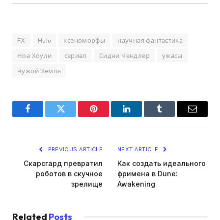
FX
Hulu
ксеноморфы
научная фантастика
Ноа Хоули
сериал
Сидни Чендлер
ужасы
Чужой Земля
Facebook
Twitter
Pinterest
LinkedIn
Tumblr
Email
PREVIOUS ARTICLE
NEXT ARTICLE
Скарсгард превратил
Как создать идеального
роботов в скучное
фримена в Dune:
зрелище
Awakening
Related
Posts