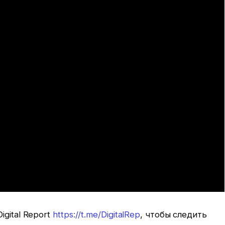
gital Report
https://t.me/DigitalRep
, чтобы следить