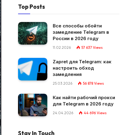
Top Posts
Все способы обойти
замедление Telegram в
России в 2026 году
11.02.2026
57 637
Views
Zapret для Telegram: как
настроить обход
замедления
25.03.2026
56 878
Views
Как найти рабочий прокси
для Telegram в 2026 году
24.04.2026
44 696
Views
Stay In Touch