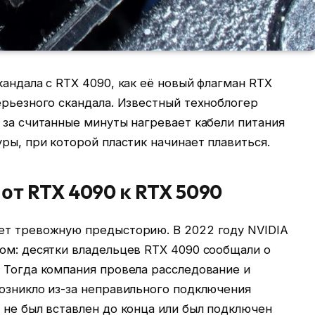
кандала с RTX 4090, как её новый флагман RTX
ерьезного скандала. Известный техноблогер
 за считанные минуты нагревает кабели питания
уры, при которой пластик начинает плавиться.
от RTX 4090 к RTX 5090
ет тревожную предысторию. В 2022 году NVIDIA
лом: десятки владельцев RTX 4090 сообщали о
 Тогда компания провела расследование и
возникло из-за неправильного подключения
 не был вставлен до конца или был подключен