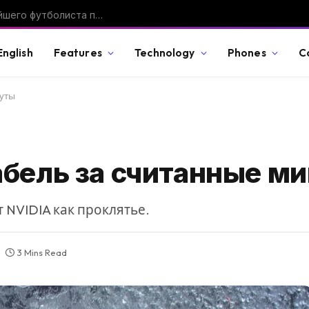
Умер Хорхе Месси, воспитавший величайшего футболиста планеты
English
Features
Technology
Phones
C
нуты
абель за считанные м
 NVIDIA как проклятье.
3 Mins Read