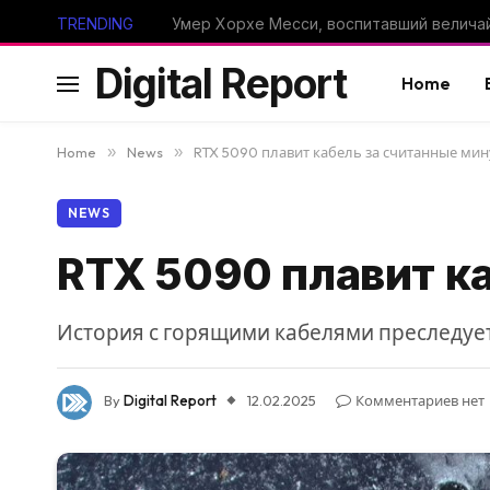
TRENDING
Digital Report
Home
Home
»
News
»
RTX 5090 плавит кабель за считанные ми
NEWS
RTX 5090 плавит к
История с горящими кабелями преследует
By
Digital Report
12.02.2025
Комментариев нет