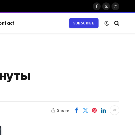
Facebook
X
Instagram
(Twitter)
ontact
SUBSCRIBE
инуты
Share