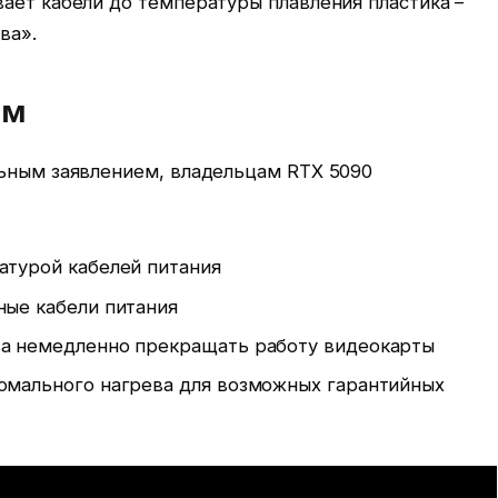
ает кабели до температуры плавления пластика –
ва».
ам
льным заявлением, владельцам RTX 5090
атурой кабелей питания
ные кабели питания
ва немедленно прекращать работу видеокарты
омального нагрева для возможных гарантийных