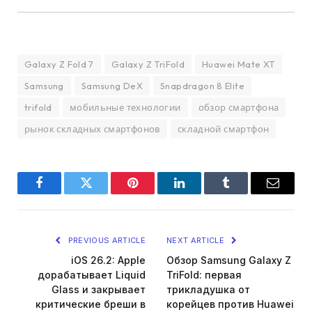
Galaxy Z Fold 7
Galaxy Z TriFold
Huawei Mate XT
Samsung
Samsung DeX
Snapdragon 8 Elite
trifold
мобильные технологии
обзор смартфона
рынок складных смартфонов
складной смартфон
Facebook
Twitter
Pinterest
LinkedIn
Tumblr
Email
PREVIOUS ARTICLE
NEXT ARTICLE
iOS 26.2: Apple
Обзор Samsung Galaxy Z
дорабатывает Liquid
TriFold: первая
Glass и закрывает
трикладушка от
критические бреши в
корейцев против Huawei