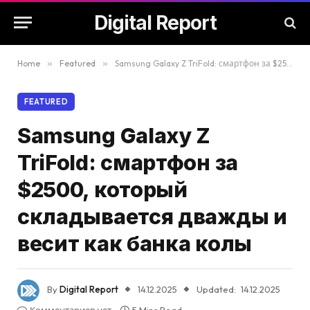
Digital Report
Home
»
Featured
»
Samsung Galaxy Z TriFold: смартфон за $2500, который складывается дважды и весит как банка колы
FEATURED
Samsung Galaxy Z
TriFold: смартфон за
$2500, который
складывается дважды и
весит как банка колы
By
Digital Report
14.12.2025
Updated:
14.12.2025