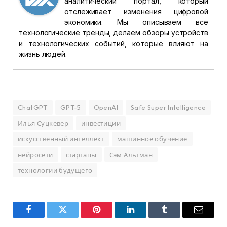
аналитический портал, который
отслеживает изменения цифровой
экономики. Мы описываем все
технологические тренды, делаем обзоры устройств
и технологических событий, которые влияют на
жизнь людей.
ChatGPT
GPT-5
OpenAI
Safe Super Intelligence
Илья Суцкевер
инвестиции
искусственный интеллект
машинное обучение
нейросети
стартапы
Сэм Альтман
технологии будущего
Facebook
Twitter
Pinterest
LinkedIn
Tumblr
Email