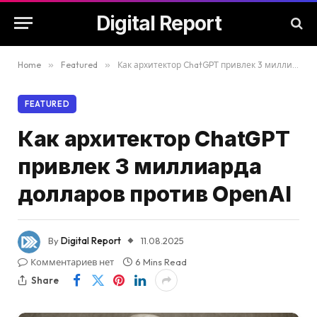
Digital Report
Home
»
Featured
»
Как архитектор ChatGPT привлек 3 миллиарда долларов против OpenAI
FEATURED
Как архитектор ChatGPT
привлек 3 миллиарда
долларов против OpenAI
By
Digital Report
11.08.2025
Комментариев нет
6 Mins Read
Share