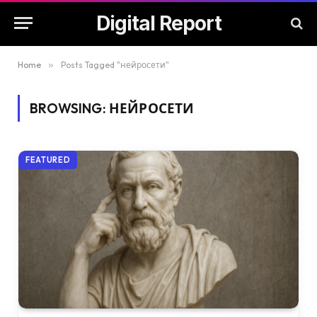
Digital Report
Home
»
Posts Tagged "нейросети"
BROWSING:
НЕЙРОСЕТИ
FEATURED