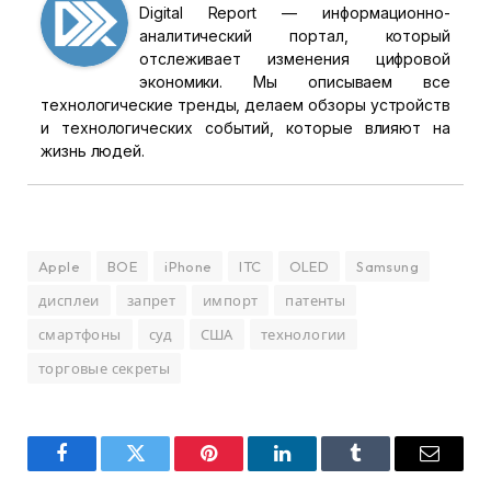
Digital Report — информационно-
аналитический портал, который
отслеживает изменения цифровой
экономики. Мы описываем все
технологические тренды, делаем обзоры устройств
и технологических событий, которые влияют на
жизнь людей.
Apple
BOE
iPhone
ITC
OLED
Samsung
дисплеи
запрет
импорт
патенты
смартфоны
суд
США
технологии
торговые секреты
Facebook
Twitter
Pinterest
LinkedIn
Tumblr
Email