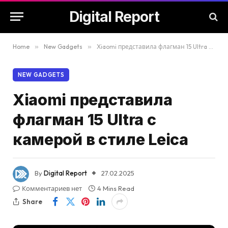
Digital Report
Home
»
New Gadgets
»
Xiaomi представила флагман 15 Ultra с камерой в стиле Leica
NEW GADGETS
Xiaomi представила
флагман 15 Ultra с
камерой в стиле Leica
By
Digital Report
27.02.2025
Комментариев нет
4 Mins Read
Share