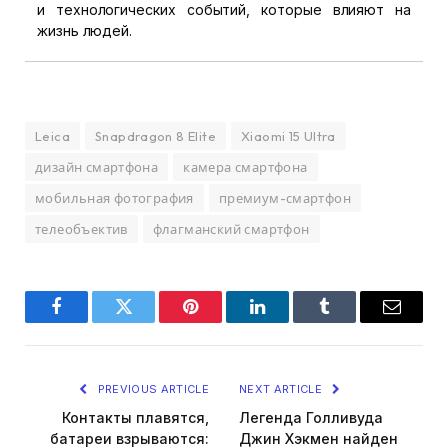
и технологических событий, которые влияют на
жизнь людей.
Leica
Snapdragon 8 Elite
Xiaomi 15 Ultra
дизайн смартфона
камера смартфона
мобильная фотография
премиум-смартфон
телеобъектив
флагманский смартфон
Facebook
Twitter
Pinterest
LinkedIn
Tumblr
Email
PREVIOUS ARTICLE
NEXT ARTICLE
Контакты плавятся,
Легенда Голливуда
батареи взрываются:
Джин Хэкмен найден