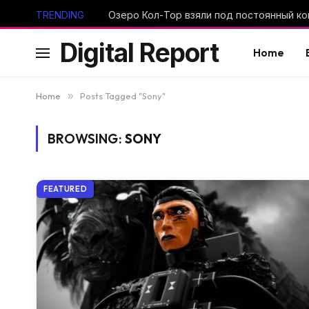
TRENDING
Digital Report
Home
Home
»
Posts Tagged "Sony"
BROWSING:
SONY
FEATURED