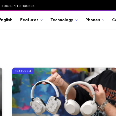
Озеро Кол-Тор взяли под постоянный контроль: что происходит с уровнем воды
English
Features
Technology
Phones
C
FEATURED