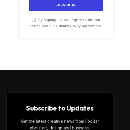
By signing up, you agree to the our
terms and our
Privacy Policy
agreement.
Subscribe to Updates
Get the latest creative news from FooBar
about art, design and business.