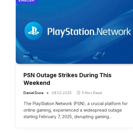
ENGLISH
PSN Outage Strikes During This
Weekend
Daniel Dune
08.02.2025
3 Mins Read
The PlayStation Network (PSN), a crucial platform for
online gaming, experienced a widespread outage
starting February 7, 2025, disrupting gaming…