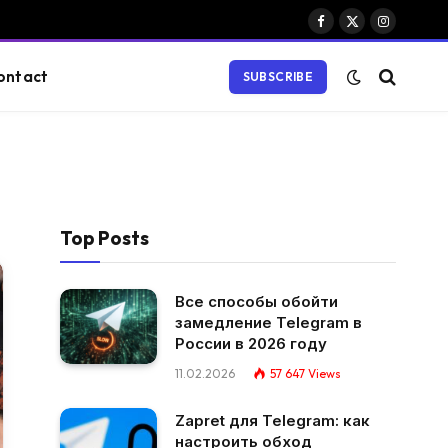
Facebook
X
Instagram
(Twitter)
ontact
SUBSCRIBE
Top Posts
Все способы обойти
замедление Telegram в
России в 2026 году
11.02.2026
57 647
Views
Zapret для Telegram: как
настроить обход