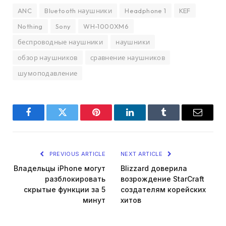
ANC
Bluetooth наушники
Headphone 1
KEF
Nothing
Sony
WH-1000XM6
беспроводные наушники
наушники
обзор наушников
сравнение наушников
шумоподавление
Facebook
Twitter
Pinterest
LinkedIn
Tumblr
Email
PREVIOUS ARTICLE
NEXT ARTICLE
Владельцы iPhone могут
Blizzard доверила
разблокировать
возрождение StarCraft
скрытые функции за 5
создателям корейских
минут
хитов