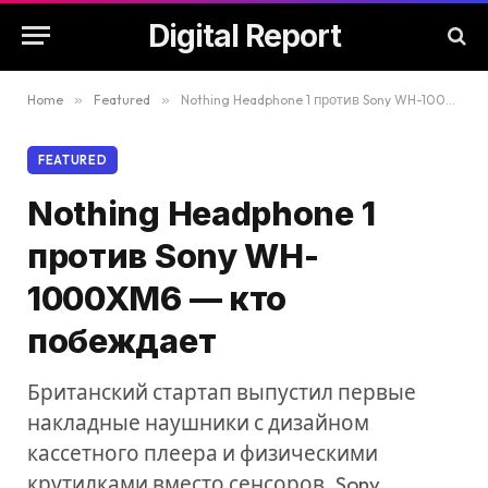
Digital Report
Home
»
Featured
»
Nothing Headphone 1 против Sony WH-1000XM6 — кто побеждает
FEATURED
Nothing Headphone 1
против Sony WH-
1000XM6 — кто
побеждает
Британский стартап выпустил первые
накладные наушники с дизайном
кассетного плеера и физическими
крутилками вместо сенсоров. Sony