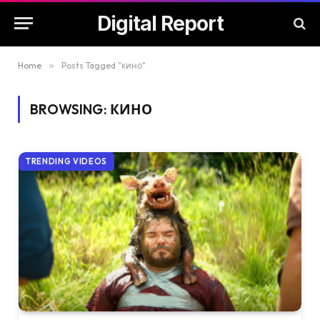
Digital Report
Home
»
Posts Tagged "кино"
BROWSING:
КИНО
TRENDING VIDEOS