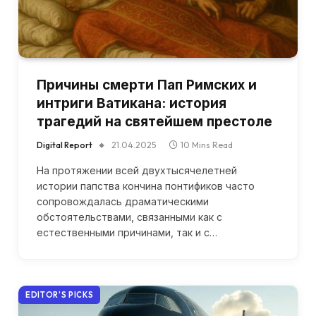
Причины смерти Пап Римских и
интриги Ватикана: история
трагедий на святейшем престоле
Digital Report
21.04.2025
10 Mins Read
На протяжении всей двухтысячелетней
истории папства кончина понтификов часто
сопровождалась драматическими
обстоятельствами, связанными как с
естественными причинами, так и с…
EDITOR'S PICKS