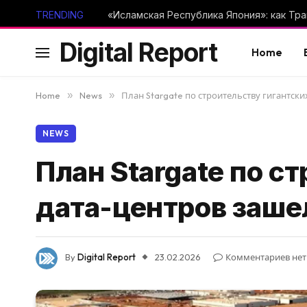
TRENDING
Digital Report
Home
Home
»
News
»
План Stargate по строительству гигантск
NEWS
План Stargate по с
дата-центров заше
By
Digital Report
23.02.2026
Комментариев нет