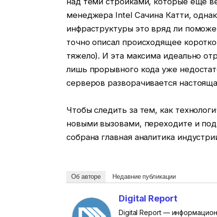
над теми стройками, которые еще в
менеджера Intel Сачина Катти, одна
инфраструктуры это вряд ли поможе
точно описал происходящее короткой
тяжело). И эта максима идеально от
лишь прорывного кода уже недостато
серверов разворачивается настояща
Чтобы следить за тем, как технолог
новыми вызовами, переходите и по
собрана главная аналитика индустри
Об авторе
Недавние публикации
Digital Report
Digital Report — информаци