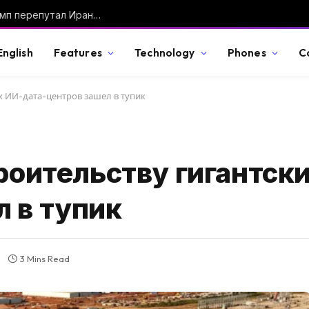
Audi Q9 официально представлен: характеристики, цена и чем новый гигант отличается от BMW X7 и Mercedes GLS
English
Features
Technology
Phones
C
их ИИ-дата-центров зашел в тупик
троительству гигантск
л в тупик
3 Mins Read