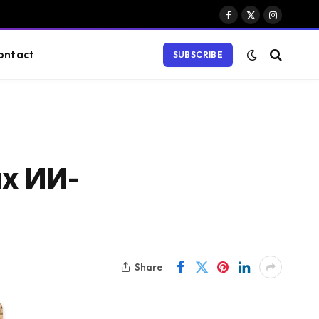
Facebook
X
Instagram
(Twitter)
ontact
SUBSCRIBE
их ИИ-
Share