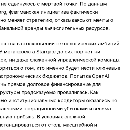
и не сдвинулось с мертвой точки. По данным
erg, флагманская инициатива фактически
но меняет стратегию, отказываясь от мечты о
 банальной аренды вычислительных ресурсов.
роются в столкновении технологических амбиций
 мегапроекта Stargate до сих пор нет ни
к, ни даже слаженной управленческой команды.
ориться о том, кто именно будет нести ключевые
 астрономических бюджетов. Попытка OpenAI
ечь прямое долговое финансирование для
руктуры предсказуемо провалилась. Как
ные институциональные кредиторы оказались не
ссальными операционными убытками и весьма
ьную прибыль. В условиях сложной
станцироваться от столь масштабной и