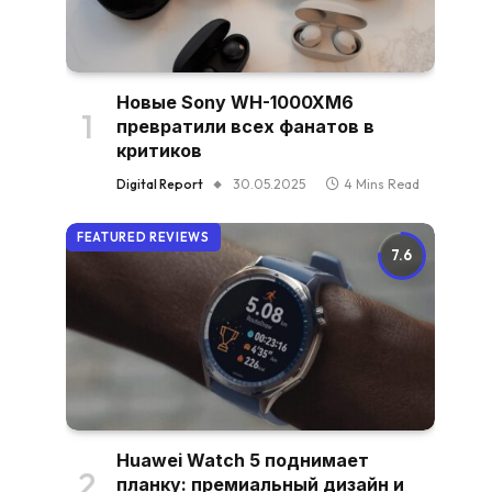
Новые Sony WH-1000XM6
превратили всех фанатов в
критиков
Digital Report
30.05.2025
4 Mins Read
FEATURED REVIEWS
7.6
Huawei Watch 5 поднимает
планку: премиальный дизайн и