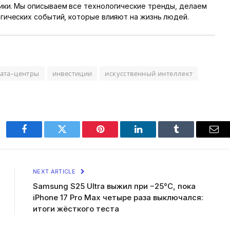
ики. Мы описываем все технологические тренды, делаем
гических событий, которые влияют на жизнь людей.
ата-центры
инвестиции
искусственный интеллект
Facebook
Twitter
Pinterest
LinkedIn
Tumblr
Ema
NEXT ARTICLE
Samsung S25 Ultra выжил при −25°C, пока
iPhone 17 Pro Max четыре раза выключался:
итоги жёсткого теста