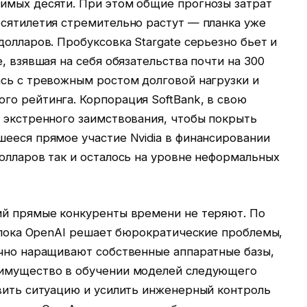
имых десяти. При этом общие прогнозы затрат
есятилетия стремительно растут — планка уже
долларов. Пробуксовка Stargate серьезно бьет и
, взявшая на себя обязательства почти на 300
ась с тревожным ростом долговой нагрузки и
го рейтинга. Корпорация SoftBank, в свою
 экстренного заимствования, чтобы покрыть
шееся прямое участие Nvidia в финансировании
олларов так и осталось на уровне неформальных
ий прямые конкуренты времени не теряют. По
, пока OpenAI решает бюрократические проблемы,
ично наращивают собственные аппаратные базы,
еимущество в обучении моделей следующего
авить ситуацию и усилить инженерный контроль