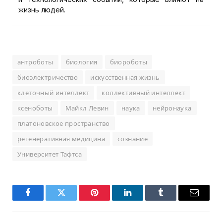
жизнь людей.
антроботы
биология
биороботы
биоэлектричество
искусственная жизнь
клеточный интеллект
коллективный интеллект
ксеноботы
Майкл Левин
наука
нейронаука
платоновское пространство
регенеративная медицина
сознание
Университет Тафтса
Facebook
Twitter
Pinterest
LinkedIn
Tumblr
Email