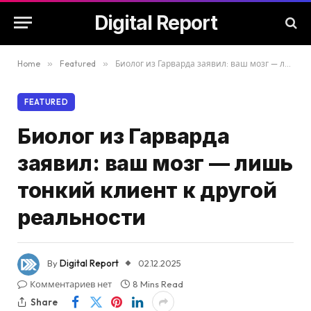
Digital Report
Home
»
Featured
»
Биолог из Гарварда заявил: ваш мозг — лишь тонкий клиент к другой реальности
FEATURED
Биолог из Гарварда
заявил: ваш мозг — лишь
тонкий клиент к другой
реальности
By
Digital Report
02.12.2025
Комментариев нет
8 Mins Read
Share