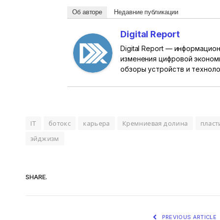
Об авторе
Недавние публикации
Digital Report
Digital Report — информаци
изменения цифровой эконом
обзоры устройств и техноло
IT
ботокс
карьера
Кремниевая долина
пласт
эйджизм
SHARE.
PREVIOUS ARTICLE