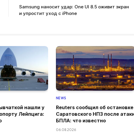
Samsung наносит удар: One UI 8.5 оживит экран
и упростит уход с iPhone
NEWS
ывчаткой нашли у
Reuters сообщил об остановке
ропорту Лейпцига:
Саратовского НПЗ после атак
о
БПЛА: что известно
06.08.2026