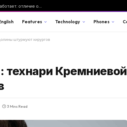
GTA VI покажут 27 августа: во сколько смотреть в Москве и что именно обещает Rockstar
English
Features
Technology
Phones
C
 долины штурмуют хирургов
а: технари Кремниево
в
3 Mins Read