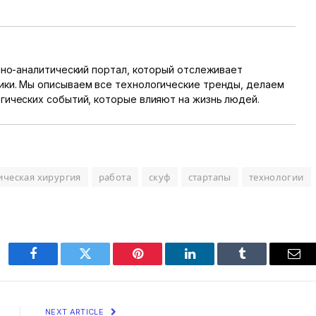
онно-аналитический портал, который отслеживает
ики. Мы описываем все технологические тренды, делаем
гических событий, которые влияют на жизнь людей.
ическая хирургия
работа
скуф
стартапы
технологии
Facebook
Twitter
Pinterest
LinkedIn
Tumblr
Ema
NEXT ARTICLE