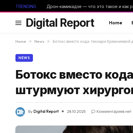
TRENDING
Digital Report
Home
Home
»
News
»
Ботокс вместо кода: технари Кремниевой
NEWS
Ботокс вместо код
штурмуют хирурго
By
Digital Report
28.10.2025
Комментариев нет