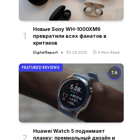
Новые Sony WH-1000XM6
превратили всех фанатов в
критиков
Digital Report
30.05.2025
4 Mins Read
FEATURED REVIEWS
7.6
Huawei Watch 5 поднимает
планку: премиальный дизайн и