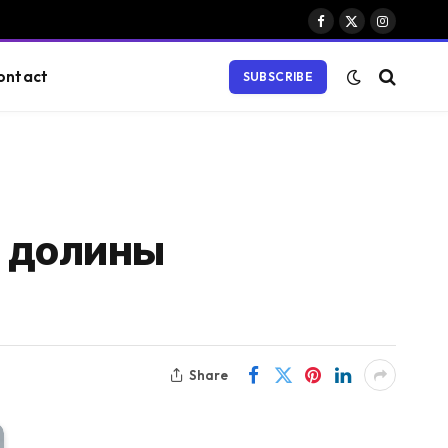
Facebook
X
Instagram
(Twitter)
ontact
SUBSCRIBE
й долины
Share