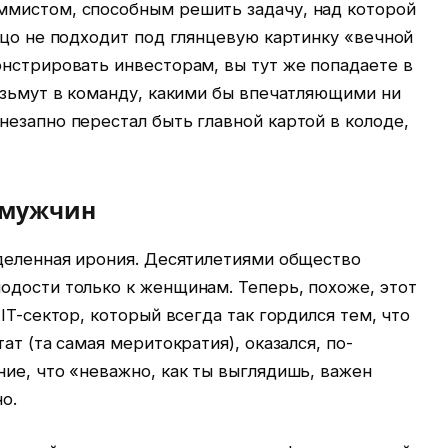
ммистом, способным решить задачу, над которой
ицо не подходит под глянцевую картинку «вечной
онстрировать инвесторам, вы тут же попадаете в
озьмут в команду, какими бы впечатляющими ни
езапно перестал быть главной картой в колоде,
о мужчин
еделенная ирония. Десятилетиями общество
одости только к женщинам. Теперь, похоже, этот
IT-сектор, который всегда так гордился тем, что
ат (та самая меритократия), оказался, по-
ие, что «неважно, как ты выглядишь, важен
о.