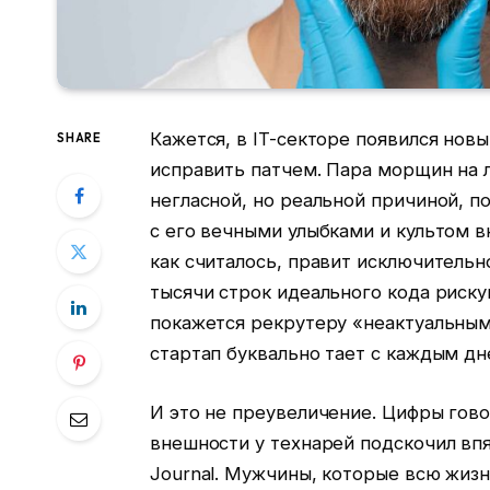
Кажется, в IT-секторе появился новы
SHARE
исправить патчем. Пара морщин на л
негласной, но реальной причиной, по
с его вечными улыбками и культом в
как считалось, правит исключительн
тысячи строк идеального кода риск
покажется рекрутеру «неактуальным
стартап буквально тает с каждым д
И это не преувеличение. Цифры гово
внешности у технарей подскочил впя
Journal. Мужчины, которые всю жизн