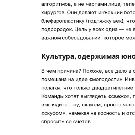
алгоритмов, а не чертами лица, теп
хирургов. Они делают инъекции бото
блефаропластику (подтяжку век), чт
подбородок. Цель у всех одна — не
важном собеседовании, которое мо
Культура, одержимая юн
В чем причина? Похоже, все дело в 
помешана на идее «молодости». Инв
полагая, что только двадцатилетни
Команды хотят выглядеть «свежо», п
выглядите… ну, скажем, просто чело
«скуфом», намекая на косность и отс
сбросить со счетов.