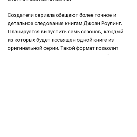
Создатели сериала обещают более точное и
детальное следование книгам Джоан Роулинг.
Планируется выпустить семь сезонов, каждый
из которых будет посвящен одной книге из
оригинальной серии. Такой формат позволит
раскрыть сюжетные линии и персонажей,
которые не попали в полнометражные фильмы.
Премьера первого сезона ожидается в 2027 году
на стриминговом сервисе Max. Появление
первых кадров со съемок лишь подогревает
интерес к проекту, который обещает стать
одним из самых масштабных и обсуждаемых
событий в мире кино и телевидения ближайших
лет.