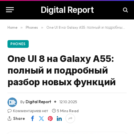
Digital Report
Home
»
Phones
»
One UI 8 на Galaxy A55: полный и подробный разбор новых функций
PHONES
One UI 8 на Galaxy A55:
полный и подробный
разбор новых функций
By
Digital Report
12.10.2025
Комментариев нет
5 Mins Read
Share