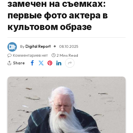
замечен на съемках:
первые фото актера в
культовом образе
By
Digital Report
08.10.2025
Комментариев нет
2 Mins Read
Share