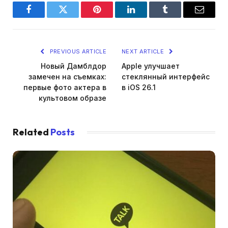
Facebook
Twitter
Pinterest
LinkedIn
Tumblr
Email
PREVIOUS ARTICLE
NEXT ARTICLE
Новый Дамблдор
Apple улучшает
замечен на съемках:
стеклянный интерфейс
первые фото актера в
в iOS 26.1
культовом образе
Related
Posts