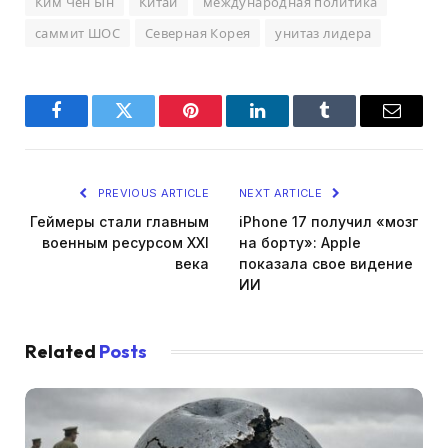
Ким Чен Ын
Китай
международная политика
саммит ШОС
Северная Корея
унитаз лидера
Facebook
Twitter
Pinterest
LinkedIn
Tumblr
Email
PREVIOUS ARTICLE
NEXT ARTICLE
Геймеры стали главным
iPhone 17 получил «мозг
военным ресурсом XXI
на борту»: Apple
века
показала свое видение
ИИ
Related
Posts