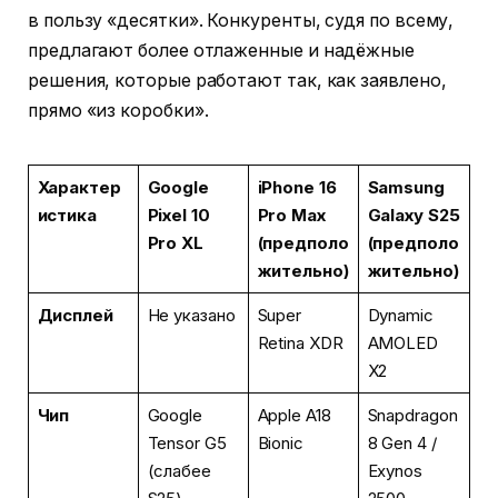
в пользу «десятки». Конкуренты, судя по всему,
предлагают более отлаженные и надёжные
решения, которые работают так, как заявлено,
прямо «из коробки».
Характер
Google
iPhone 16
Samsung
истика
Pixel 10
Pro Max
Galaxy S25
Pro XL
(предполо
(предполо
жительно)
жительно)
Дисплей
Не указано
Super
Dynamic
Retina XDR
AMOLED
X2
Чип
Google
Apple A18
Snapdragon
Tensor G5
Bionic
8 Gen 4 /
(слабее
Exynos