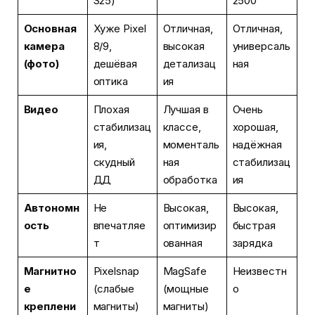
S25)
2500
Основная
Хуже Pixel
Отличная,
Отличная,
камера
8/9,
высокая
универсаль
(фото)
дешёвая
детализац
ная
оптика
ия
Видео
Плохая
Лучшая в
Очень
стабилизац
классе,
хорошая,
ия,
моменталь
надёжная
скудный
ная
стабилизац
ДД
обработка
ия
Автономн
Не
Высокая,
Высокая,
ость
впечатляе
оптимизир
быстрая
т
ованная
зарядка
Магнитно
Pixelsnap
MagSafe
Неизвестн
е
(слабые
(мощные
о
креплени
магниты)
магниты)