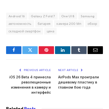
Android 16
Galaxy Z Fold 7
One UI 8
Samsung
автономность
батарея
камера 200 Мп
обзор
складной смартфон
цена
Facebook
Twitter
Pinterest
LinkedIn
Tumblr
Email
PREVIOUS ARTICLE
NEXT ARTICLE
iOS 26 Beta 4 принесла
AirPods Max проиграли
революционные
дешевому пластику в
изменения в камеру и
главном бою года
интерфейс
Related
Posts