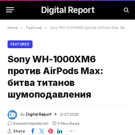
Digital Report
Home
»
Featured
»
Sony WH-1000XM6 против AirPods Max: битва титанов шумоподавления
FEATURED
Sony WH-1000XM6
против AirPods Max:
битва титанов
шумоподавления
By
Digital Report
21.07.2025
Комментариев нет
5 Mins Read
Share