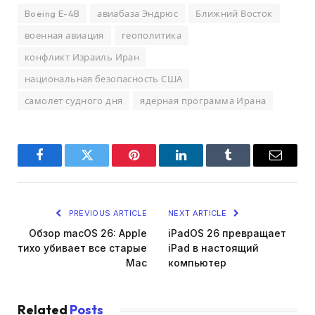
Boeing E-4B
авиабаза Эндрюс
Ближний Восток
военная авиация
геополитика
конфликт Израиль Иран
национальная безопасность США
самолет судного дня
ядерная программа Ирана
Facebook
Twitter
Pinterest
LinkedIn
Tumblr
Email
PREVIOUS ARTICLE
NEXT ARTICLE
Обзор macOS 26: Apple
iPadOS 26 превращает
тихо убивает все старые
iPad в настоящий
Mac
компьютер
Related
Posts