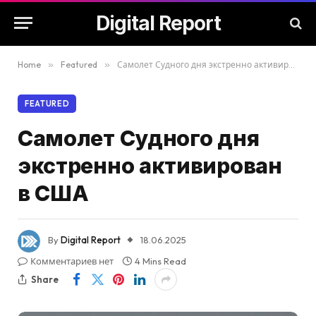
Digital Report
Home
»
Featured
»
Самолет Судного дня экстренно активирован в США
FEATURED
Самолет Судного дня
экстренно активирован
в США
By
Digital Report
18.06.2025
Комментариев нет
4 Mins Read
Share