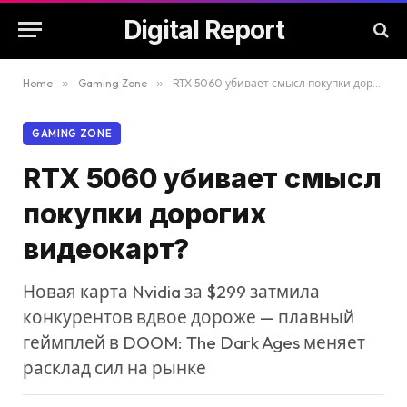
Digital Report
Home
»
Gaming Zone
»
RTX 5060 убивает смысл покупки дорогих видеокарт?
GAMING ZONE
RTX 5060 убивает смысл
покупки дорогих
видеокарт?
Новая карта Nvidia за $299 затмила
конкурентов вдвое дороже — плавный
геймплей в DOOM: The Dark Ages меняет
расклад сил на рынке