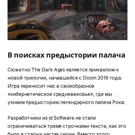
В поисках предыстории палача
Сюжетно The Dark Ages является приквелом к
новой трилогии, начавшейся с Doom 2016 года.
Игра переносит нас в своеобразное
«кибернетическое средневековье», где мы
узнаем предысторию легендарного палача Рока.
Разработчики из id Software не стали
ограничиваться тремя строчками текста, как это
было в старых частях серии. Вместо этого