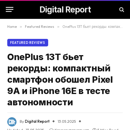
Digital Report
Home
»
Featured Reviews
»
OnePlus 13T бьет рекорды: компактный смартфон обошел Pixel 9A и iPhone 16E в тесте автономности
FEATURED REVIEWS
OnePlus 13T бьет
рекорды: компактный
смартфон обошел Pixel
9A и iPhone 16E в тесте
автономности
By
Digital Report
13.05.2025