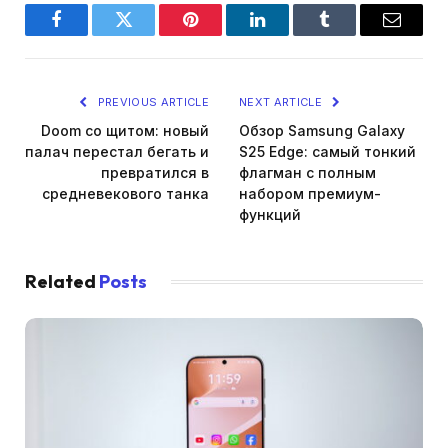
Facebook
Twitter
Pinterest
LinkedIn
Tumblr
Email
PREVIOUS ARTICLE
NEXT ARTICLE
Doom со щитом: новый
Обзор Samsung Galaxy
палач перестал бегать и
S25 Edge: самый тонкий
превратился в
флагман с полным
средневекового танка
набором премиум-
функций
Related
Posts