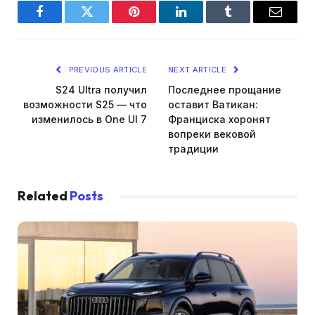
Facebook
Twitter
Pinterest
LinkedIn
Tumblr
Email
PREVIOUS ARTICLE
NEXT ARTICLE
S24 Ultra получил
Последнее прощание
возможности S25 — что
оставит Ватикан:
изменилось в One UI 7
Франциска хоронят
вопреки вековой
традиции
Related
Posts