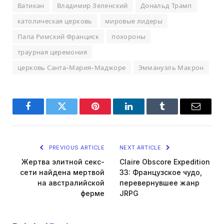
Ватикан
Владимир Зеленский
Дональд Трамп
католическая церковь
мировые лидеры
Папа Римский Франциск
похороны
траурная церемония
церковь Санта-Мария-Маджоре
Эммануэль Макрон
Facebook
Twitter
Pinterest
LinkedIn
Tumblr
Email
PREVIOUS ARTICLE
NEXT ARTICLE
Жертва элитной секс-
Claire Obscore Expedition
сети найдена мертвой
33: Французское чудо,
на австралийской
перевернувшее жанр
ферме
JRPG