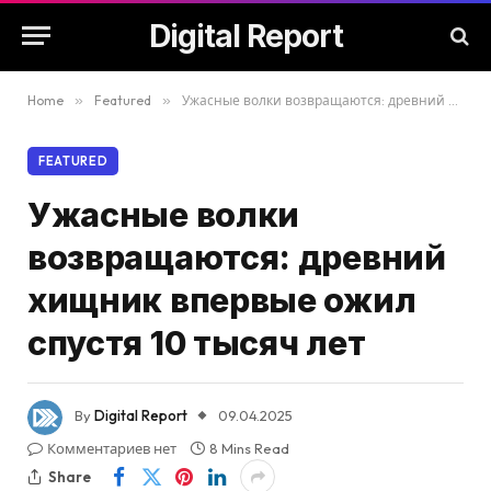
Digital Report
Home
»
Featured
»
Ужасные волки возвращаются: древний хищник впервые ожил спустя 10 тысяч лет
FEATURED
Ужасные волки
возвращаются: древний
хищник впервые ожил
спустя 10 тысяч лет
By
Digital Report
09.04.2025
Комментариев нет
8 Mins Read
Share