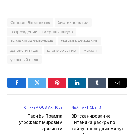
Colossal Biosciences
биотехнологии
возрождение вымерших видов
вымершие животные
генная инженерия
де-экстинкция
клонирование
мамонт
ужасный волк
Facebook
Twitter
Pinterest
LinkedIn
Tumblr
Email
PREVIOUS ARTICLE
NEXT ARTICLE
Тарифы Трампа
3D-сканирование
угрожают мировым
Титаника раскрыло
кризисом
тайну последних минут