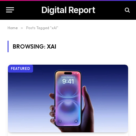
Digital Report
Home
»
Posts Tagged "xAI"
BROWSING:
XAI
FEATURED