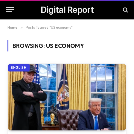
Digital Report
Home
»
Posts Tagged "US economy"
BROWSING:
US ECONOMY
ENGLISH