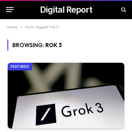
Digital Report
Home
»
Posts Tagged "rok 3"
BROWSING:
ROK 3
FEATURED